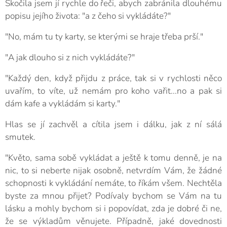
Skočila jsem jí rychle do řeči, abych zabránila dlouhému
popisu jejího života: "a z čeho si vykládáte?"
"No, mám tu ty karty, se kterými se hraje třeba prší."
"A jak dlouho si z nich vykládáte?"
"Každý den, když přijdu z práce, tak si v rychlosti něco
uvařím, to víte, už nemám pro koho vařit...no a pak si
dám kafe a vykládám si karty."
Hlas se jí zachvěl a cítila jsem i dálku, jak z ní sálá
smutek.
"Květo, sama sobě vykládat a ještě k tomu denně, je na
nic, to si neberte nijak osobně, netvrdím Vám, že žádné
schopnosti k vykládání nemáte, to říkám všem. Nechtěla
byste za mnou přijet? Podívaly bychom se Vám na tu
lásku a mohly bychom si i popovídat, zda je dobré či ne,
že se výkladům věnujete. Případně, jaké dovednosti