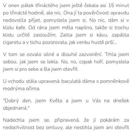
V onen pátek třináctého jsem ještě čekala asi 15 minut
po třinácté hodině, ale nic. Ona jí ta pověrčivost opravdu
nedovolila přijet, pomyslela jsem si. No nic, dám si v
klidu kafe. Od rána jsem měla napilno, takže si trochu
klidu určitě zasloužím. Zalila jsem si kávu, zapálila
cigaretu a v tichu pozorovala, jak venku hustě prší...
V tom se ozvalo silné a dlouhé zazvonění. Trhla jsem
sebou, jak jsem se lekla. No, no, copak hoří, pomyslela
jsem si pro sebe a šla jsem otevřít.
U vchodu stála upravená baculatá dáma s pomněnkově
modrýma očima.
"Dobrý den, jsem Květa a jsem u Vás na dnešek
objednaná."
Nadechla jsem se, připravená, že jí pokárám za
nedochvilnost bez omluvy, ale nestihla jsem ani otevřít