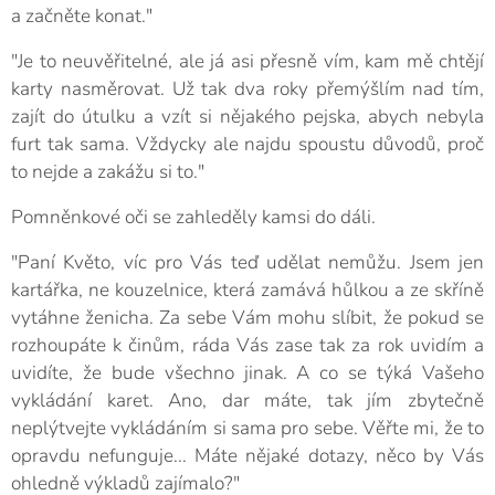
a začněte konat."
"Je to neuvěřitelné, ale já asi přesně vím, kam mě chtějí
karty nasměrovat. Už tak dva roky přemýšlím nad tím,
zajít do útulku a vzít si nějakého pejska, abych nebyla
furt tak sama. Vždycky ale najdu spoustu důvodů, proč
to nejde a zakážu si to."
Pomněnkové oči se zahleděly kamsi do dáli.
"Paní Květo, víc pro Vás teď udělat nemůžu. Jsem jen
kartářka, ne kouzelnice, která zamává hůlkou a ze skříně
vytáhne ženicha. Za sebe Vám mohu slíbit, že pokud se
rozhoupáte k činům, ráda Vás zase tak za rok uvidím a
uvidíte, že bude všechno jinak. A co se týká Vašeho
vykládání karet. Ano, dar máte, tak jím zbytečně
neplýtvejte vykládáním si sama pro sebe. Věřte mi, že to
opravdu nefunguje... Máte nějaké dotazy, něco by Vás
ohledně výkladů zajímalo?"