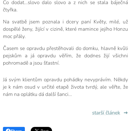
Co dodat...slovo dalo slovo a z nich se stala báječná
čtyřka.
Na svatbě jsem poznala i dcery paní Květy, milé, už
dospělé ženy, žijící v cizině, které mamince jejího Honzu
moc přály.
Časem se opravdu přestěhovali do domku, hlavně kvůli
pejskům a já opravdu věřím, že dodnes žijí všichni
pohromadě a jsou šťastní.
Já svým klientům opravdu pohádky nevyprávím. Někdy
je k nám osud v určité etapě života tvrdý, ale věřte, že
nám na oplátku dá další šanci...
starší článek
Share