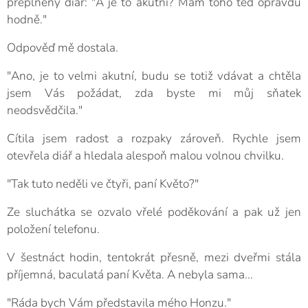
přeplněný diář: "A je to akutní? Mám toho teď opravdu
hodně."
Odpověď mě dostala.
"Ano, je to velmi akutní, budu se totiž vdávat a chtěla
jsem Vás požádat, zda byste mi můj sňatek
neodsvědčila."
Cítila jsem radost a rozpaky zároveň. Rychle jsem
otevřela diář a hledala alespoň malou volnou chvilku.
"Tak tuto neděli ve čtyři, paní Květo?"
Ze sluchátka se ozvalo vřelé poděkování a pak už jen
položení telefonu.
V šestnáct hodin, tentokrát přesně, mezi dveřmi stála
příjemná, baculatá paní Květa. A nebyla sama...
"Ráda bych Vám představila mého Honzu."