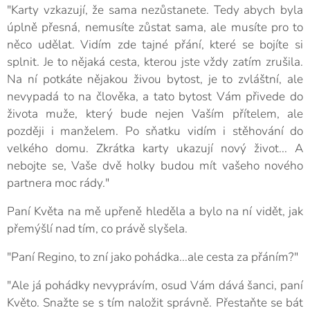
"Karty vzkazují, že sama nezůstanete. Tedy abych byla
úplně přesná, nemusíte zůstat sama, ale musíte pro to
něco udělat. Vidím zde tajné přání, které se bojíte si
splnit. Je to nějaká cesta, kterou jste vždy zatím zrušila.
Na ní potkáte nějakou živou bytost, je to zvláštní, ale
nevypadá to na člověka, a tato bytost Vám přivede do
života muže, který bude nejen Vaším přítelem, ale
později i manželem. Po sňatku vidím i stěhování do
velkého domu. Zkrátka karty ukazují nový život... A
nebojte se, Vaše dvě holky budou mít vašeho nového
partnera moc rády."
Paní Květa na mě upřeně hleděla a bylo na ní vidět, jak
přemýšlí nad tím, co právě slyšela.
"Paní Regino, to zní jako pohádka...ale cesta za přáním?"
"Ale já pohádky nevyprávím, osud Vám dává šanci, paní
Květo. Snažte se s tím naložit správně. Přestaňte se bát