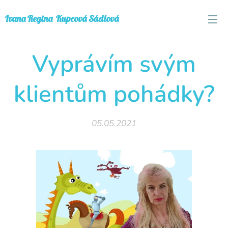
Ivana
Regina
Kupcová Sádlová
Vyprávím svým
klientům pohádky?
05.05.2021