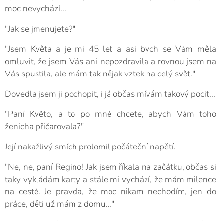
moc nevychází...
"Jak se jmenujete?"
"Jsem Květa a je mi 45 let a asi bych se Vám měla
omluvit, že jsem Vás ani nepozdravila a rovnou jsem na
Vás spustila, ale mám tak nějak vztek na celý svět."
Dovedla jsem ji pochopit, i já občas mívám takový pocit...
"Paní Květo, a to po mně chcete, abych Vám toho
ženicha přičarovala?"
Její nakažlivý smích prolomil počáteční napětí.
"Ne, ne, paní Regino! Jak jsem říkala na začátku, občas si
taky vykládám karty a stále mi vychází, že mám milence
na cestě. Je pravda, že moc nikam nechodím, jen do
práce, děti už mám z domu..."