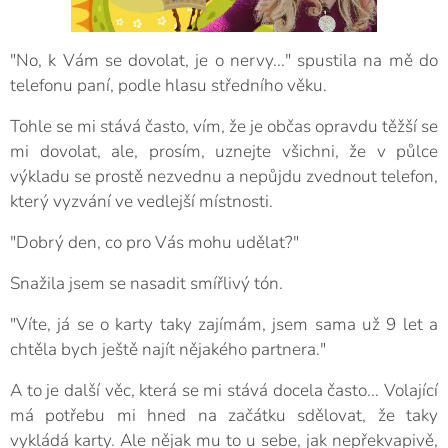
"No, k Vám se dovolat, je o nervy..." spustila na mě do
telefonu paní, podle hlasu středního věku.
Tohle se mi stává často, vím, že je občas opravdu těžší se
mi dovolat, ale, prosím, uznejte všichni, že v půlce
výkladu se prostě nezvednu a nepůjdu zvednout telefon,
který vyzvání ve vedlejší místnosti.
"Dobrý den, co pro Vás mohu udělat?"
Snažila jsem se nasadit smířlivý tón.
"Víte, já se o karty taky zajímám, jsem sama už 9 let a
chtěla bych ještě najít nějakého partnera."
A to je další věc, která se mi stává docela často... Volající
má potřebu mi hned na začátku sdělovat, že taky
vykládá karty. Ale nějak mu to u sebe, jak nepřekvapivě,