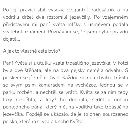
Po její pravici stál vysoký, elegantní padesátník a na
vodítku držel dva roztomilé jezevčíky. Po vzájemném
představení mi paní Květa mlčky s úsměvem podala
svatební oznámení. Přiznávám se, že jsem byla opravdu
dojatá...
A jak to vlastně celé bylo?
Paní Květa si z útulku vzala trpasličího jezevčíka. V kotci
byla dvě štěňata, ale na dva pejsky neměla odvahu. S
pejskem se jí změnil život. Každou volnou chvilku trávila
se svým psím kamarádem na vycházce. Jednou se v
parku rozběhl a nechtěl se vrátit. Květa se za ním tedy
taky rozběhla, a když ho dohnala, seděl u nohou
pohledného pána, který měl na vodítku také trpasličího
jezevčíka. Později se ukázalo, že je to onen sourozenec
pejska, kterého si vzala k sobě Květa.