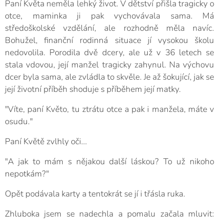
Paní Květa neměla lehký život. V dětství přišla tragicky o
otce, maminka ji pak vychovávala sama. Má
středoškolské vzdělání, ale rozhodně měla navíc.
Bohužel, finanční rodinná situace jí vysokou školu
nedovolila. Porodila dvě dcery, ale už v 36 letech se
stala vdovou, její manžel tragicky zahynul. Na výchovu
dcer byla sama, ale zvládla to skvěle. Je až šokující, jak se
její životní příběh shoduje s příběhem její matky.
"Víte, paní Květo, tu ztrátu otce a pak i manžela, máte v
osudu."
Paní Květě zvlhly oči...
"A jak to mám s nějakou další láskou? To už nikoho
nepotkám?"
Opět podávala karty a tentokrát se jí i třásla ruka.
Zhluboka jsem se nadechla a pomalu začala mluvit: