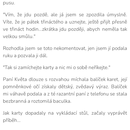
pusu.
"Vím, že jdu pozdě, ale já jsem se zpozdila úmyslně.
Víte, že je pátek třináctého a uznejte, ještě přijít přesně
ve třináct hodin...zkrátka jdu později, abych neměla tak
velkou smůlu."
Rozhodla jsem se toto nekomentovat, jen jsem jí podala
ruku a pozvala ji dál.
"Tak si zamíchejte karty a nic mi o sobě neříkejte."
Paní Květa dlouze s rozvahou míchala balíček karet, její
pomněnkové očí získaly dětský, zvědavý výraz. Balíček
mi váhavě podala a z té razantní paní z telefonu se stala
bezbranná a roztomilá baculka.
Jak karty dopadaly na vykládací stůl, začaly vyprávět
příběh...