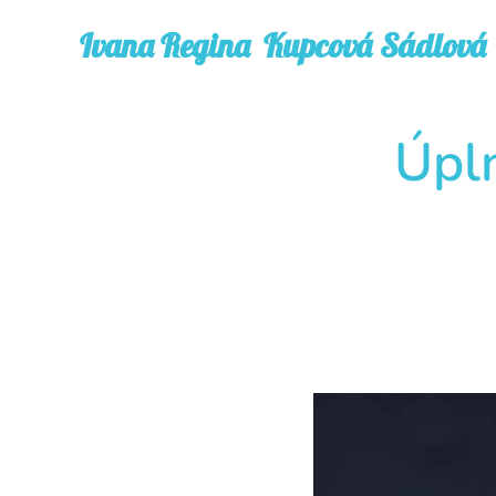
Kupcová Sádlová
Ivana
Regina
Úpln