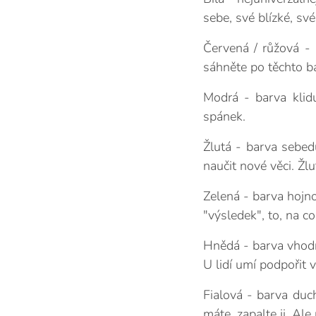
sebe, své blízké, sv
Červená / růžová - 
sáhněte po těchto b
Modrá - barva klidu
spánek.
Žlutá - barva sebedů
naučit nové věci. Žlu
Zelená - barva hojno
"výsledek", to, na co
Hnědá - barva vhodná
U lidí umí podpořit v
Fialová - barva duch
máte, zapalte ji. Ale 