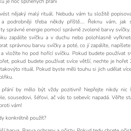
ku je noc splněných přání
ést nějaký malý rituál. Nebudu vám tu složitě popisovat
 a podrobněji třeba někdy příště.... Řeknu vám, jak s
a ty správné energie pomocí správně zvolené barvy svíčky
plňku zapálíte svíčku a v duchu nebo polohlasně vyřkne
brat správnou barvu svíčky a poté, co jí zapálíte, napíšet
e a vložíte ho pod hořící svíčku. Pokud budete používat s
řet, pokud budete používat svíce větší, nechte je hořet
takovýto rituál. Pokud byste měli touhu si jich udělat víc
plňku.
e přání by mělo být vždy pozitivní! Nepřejte nikdy ni
le, sousedovi, šéfovi, ač vás to sebevíc napadá. Věřte sta
proti vám!
dy konkrétně použít?
ější barva. Barva ochrany a očisty. Pokud tedy chcete očist