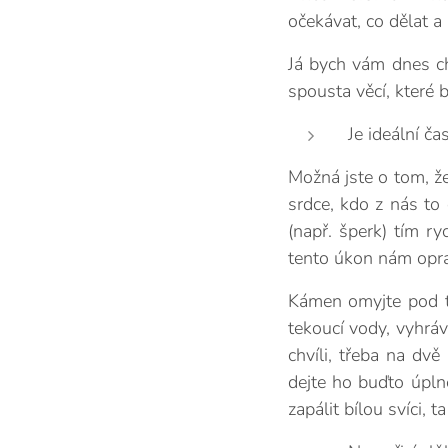
očekávat, co dělat a
Já bych vám dnes ch
spousta věcí, které 
Je ideální č
Možná jste o tom, že
srdce, kdo z nás to
(např. šperk) tím ry
tento úkon nám opr
Kámen omyjte pod te
tekoucí vody, vyhráv
chvíli, třeba na dv
dejte ho buďto úpln
zapálit bílou svíci, 