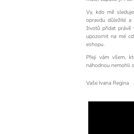
Vy, kdo mě sledujet
opravdu důležité a
životů přidat práv
upozornit na mé cd
eshopu.
Přeji vám všem, kt
náhodnou nemohli sp
Vaše Ivana Regina