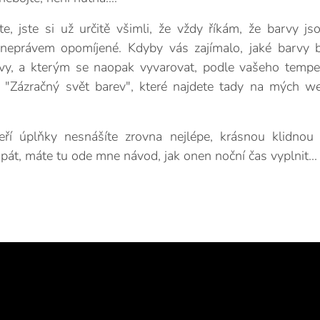
e, jste si už určitě všimli, že vždy říkám, že barvy js
 neprávem opomíjené. Kdyby vás zajímalo, jaké barvy 
ě vy, a kterým se naopak vyvarovat, podle vašeho tempe
 "Zázračný svět barev", které najdete tady na mých w
eří úplňky nesnášíte zrovna nejlépe, krásnou klidno
át, máte tu ode mne návod, jak onen noční čas vyplnit..