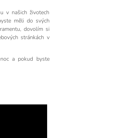
ou v našich životech
byste měli do svých
ramentu, dovolím si
ebových stránkách v
u noc a pokud byste
.