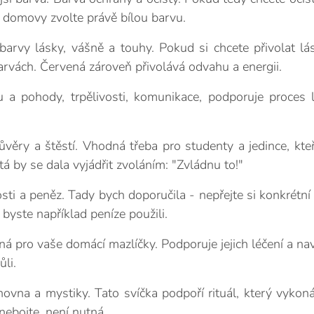
é domovy zvolte právě bílou barvu.
barvy lásky, vášně a touhy. Pokud si chcete přivolat lá
arvách. Červená zároveň přivolává odvahu a energii.
 a pohody, trpělivosti, komunikace, podporuje proces l
věry a štěstí. Vhodná třeba pro studenty a jedince, kteř
tá by se dala vyjádřit zvoláním: "Zvládnu to!"
sti a peněz. Tady bych doporučila - nepřejte si konkrétní č
 byste například peníze použili.
 pro vaše domácí mazlíčky. Podporuje jejich léčení a na
ůli.
ovna a mystiky. Tato svíčka podpoří rituál, který vykon
nebojte, není nutná....