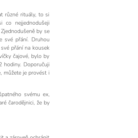
 různé rituály, to si
i co nejjednodušeji
. Zjednodušeně by se
te své přání. Druhou
e své přání na kousek
víčky čajové, bylo by
 2 hodiny. Doporučuji
e, můžete je provést i
c špatného svému ex,
ré čarodějnici, že by
it a zároveň ochránit