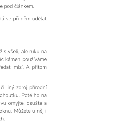
ete pod článkem.
dá se při něm udělat
 slyšeli, ale ruku na
 víc kámen používáme
ředat, mizí. A přitom
 jiný zdroj přírodní
 kohoutku. Poté ho na
ovu omyjte, osušte a
oknu. Můžete u něj i
ch.