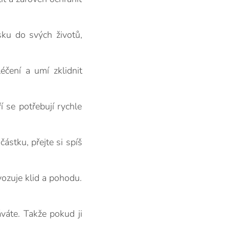
sku do svých životů,
éčení a umí zklidnit
í se potřebují rychle
ástku, přejte si spíš
vozuje klid a pohodu.
áváte. Takže pokud ji