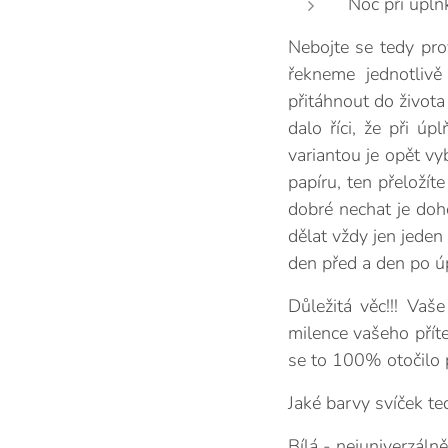
Noc při úplň
Nebojte se tedy prov
řekneme jednotlivě
přitáhnout do život
dalo říci, že při ú
variantou je opět vy
papíru, ten přeložít
dobré nechat je doho
dělat vždy jen jeden 
den před a den po ú
Důležitá věc!!! Vaš
milence vašeho příte
se to 100% otočilo 
Jaké barvy svíček te
Bílá - nejuniverzáln