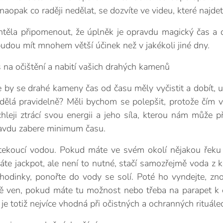
 naopak co raději nedělat, se dozvíte ve videu, které najd
těla připomenout, že úplněk je opravdu magický čas a 
budou mít mnohem větší účinek než v jakékoli jiné dny.
as na očištění a nabití vašich drahých kamenů
 by se drahé kameny čas od času měly vyčistit a dobít, už
 dělá pravidelně? Měli bychom se polepšit, protože čím
chleji ztrácí svou energii a jeho síla, kterou nám může p
avdu zabere minimum času.
koucí vodou. Pokud máte ve svém okolí nějakou řeku či
áte jackpot, ale není to nutné, stačí samozřejmě voda z
ě hodinky, ponořte do vody se solí. Poté ho vyndejte, zn
ě ven, pokud máte tu možnost nebo třeba na parapet k 
ta je totiž nejvíce vhodná při očistných a ochranných rituále