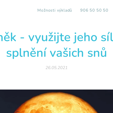
Možnosti výkladů
906 50 50 50
ěk - využijte jeho sí
splnění vašich snů
26.05.2021