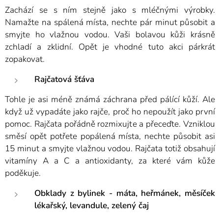
Zachází se s ním stejně jako s mléčnými výrobky.
Namažte na spálená místa, nechte pár minut působit a
smyjte ho vlažnou vodou. Vaši bolavou kůži krásně
zchladí a zklidní. Opět je vhodné tuto akci párkrát
zopakovat.
Rajčatová šťáva
Tohle je asi méně známá záchrana před pálící kůží. Ale
když už vypadáte jako rajče, proč ho nepoužít jako první
pomoc. Rajčata pořádně rozmixujte a přeceďte. Vzniklou
směsí opět potřete popálená místa, nechte působit asi
15 minut a smyjte vlažnou vodou. Rajčata totiž obsahují
vitamíny A a C a antioxidanty, za které vám kůže
poděkuje.
Obklady z bylinek - máta, heřmánek, měsíček
lékařský, levandule, zelený čaj