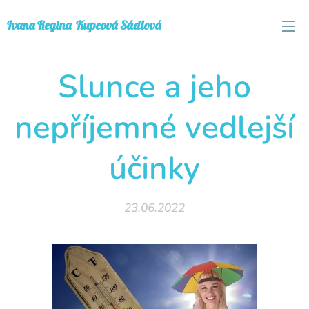
Ivana
Regina
Kupcová Sádlová
Slunce a jeho
nepříjemné vedlejší
účinky
23.06.2022