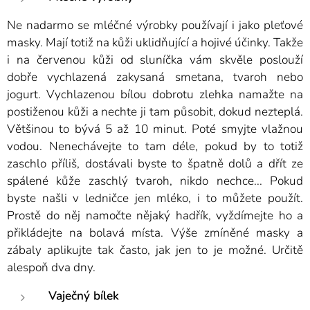
Ne nadarmo se mléčné výrobky používají i jako pleťové
masky. Mají totiž na kůži uklidňující a hojivé účinky. Takže
i na červenou kůži od sluníčka vám skvěle poslouží
dobře vychlazená zakysaná smetana, tvaroh nebo
jogurt. Vychlazenou bílou dobrotu zlehka namažte na
postiženou kůži a nechte ji tam působit, dokud nezteplá.
Většinou to bývá 5 až 10 minut. Poté smyjte vlažnou
vodou. Nenechávejte to tam déle, pokud by to totiž
zaschlo příliš, dostávali byste to špatně dolů a dřít ze
spálené kůže zaschlý tvaroh, nikdo nechce... Pokud
byste našli v ledničce jen mléko, i to můžete použít.
Prostě do něj namočte nějaký hadřík, vyždímejte ho a
přikládejte na bolavá místa. Výše zmíněné masky a
zábaly aplikujte tak často, jak jen to je možné. Určitě
alespoň dva dny.
Vaječný bílek