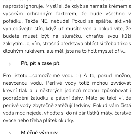
naprosto ignoruje. Myslí si, že když se namaže krémem s
vysokým ochranným faktorem, že bude všechno v
pořádku. Takže NE, nebude! Pokud se spálíte, aktivně
vyhledávejte stín, když už musíte ven a pokud víte, že
budete muset být na sluníčku, chraňte svou kůži
zakrytím. Jo, vím, strašná představa obléct si třeba triko s
dlouhým rukávem, ale měli jste na to holt myslet dřív...
Pít, pít a zase pít
Pro jistotu....samozřejmě vodu :-) A to, pokud možno,
nesycenou vodu. Perlivé vody totiž mohou zvyšovat
krevní tlak a u některých jedinců mohou způsobovat i
podráždění žaludku a pálení žáhy. Málo se také ví, že
perlivé vody zbytečně zatěžují ledviny. Pokud vám čistá
voda moc nejede, vhoďte si do ní pár lístků máty, čerstvé
ovoce nebo třeba plátek okurky.
Mléčné výrobky