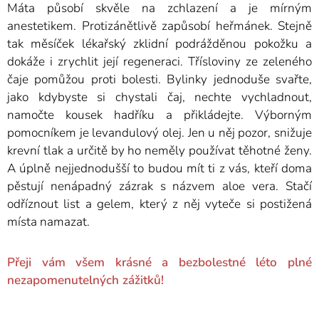
Máta působí skvěle na zchlazení a je mírným
anestetikem. Protizánětlivě zapůsobí heřmánek. Stejně
tak měsíček lékařský zklidní podrážděnou pokožku a
dokáže i zrychlit její regeneraci. Třísloviny ze zeleného
čaje pomůžou proti bolesti. Bylinky jednoduše svařte,
jako kdybyste si chystali čaj, nechte vychladnout,
namočte kousek hadříku a přikládejte. Výborným
pomocníkem je levandulový olej. Jen u něj pozor, snižuje
krevní tlak a určitě by ho neměly používat těhotné ženy.
A úplně nejjednodušší to budou mít ti z vás, kteří doma
pěstují nenápadný zázrak s názvem aloe vera. Stačí
odříznout list a gelem, který z něj vyteče si postižená
místa namazat.
Přeji vám všem krásné a bezbolestné léto plné
nezapomenutelných zážitků!