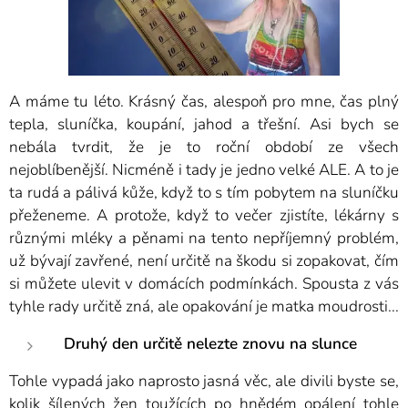
A máme tu léto. Krásný čas, alespoň pro mne, čas plný
tepla, sluníčka, koupání, jahod a třešní. Asi bych se
nebála tvrdit, že je to roční období ze všech
nejoblíbenější. Nicméně i tady je jedno velké ALE. A to je
ta rudá a pálivá kůže, když to s tím pobytem na sluníčku
přeženeme. A protože, když to večer zjistíte, lékárny s
různými mléky a pěnami na tento nepříjemný problém,
už bývají zavřené, není určitě na škodu si zopakovat, čím
si můžete ulevit v domácích podmínkách. Spousta z vás
tyhle rady určitě zná, ale opakování je matka moudrosti...
Druhý den určitě nelezte znovu na slunce
Tohle vypadá jako naprosto jasná věc, ale divili byste se,
kolik šílených žen toužících po hnědém opálení tohle