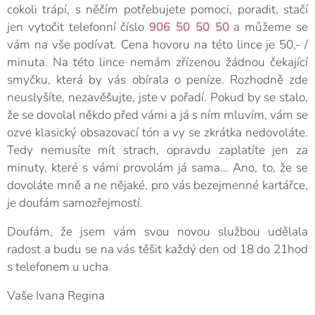
cokoli trápí, s něčím potřebujete pomoci, poradit, stačí
jen vytočit telefonní číslo
906 50 50 50
a můžeme se
vám na vše podívat. Cena hovoru na této lince je 50,- /
minuta. Na této lince nemám zřízenou žádnou čekající
smyčku, která by vás obírala o peníze. Rozhodně zde
neuslyšíte, nezavěšujte, jste v pořadí. Pokud by se stalo,
že se dovolal někdo před vámi a já s ním mluvím, vám se
ozve klasický obsazovací tón a vy se zkrátka nedovoláte.
Tedy nemusíte mít strach, opravdu zaplatíte jen za
minuty, které s vámi provolám já sama... Ano, to, že se
dovoláte mně a ne nějaké, pro vás bezejmenné kartářce,
je doufám samozřejmostí.
Doufám, že jsem vám svou novou službou udělala
radost a budu se na vás těšit každý den od 18 do 21hod
s telefonem u ucha.
Vaše Ivana Regina