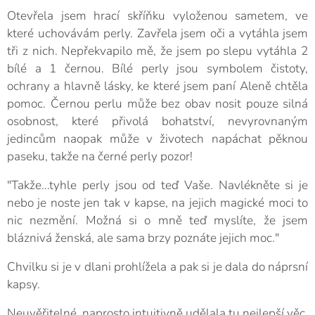
Otevřela jsem hrací skříňku vyloženou sametem, ve
které uchovávám perly. Zavřela jsem oči a vytáhla jsem
tři z nich. Nepřekvapilo mě, že jsem po slepu vytáhla 2
bílé a 1 černou. Bílé perly jsou symbolem čistoty,
ochrany a hlavně lásky, ke které jsem paní Aleně chtěla
pomoc. Černou perlu může bez obav nosit pouze silná
osobnost, které přivolá bohatství, nevyrovnaným
jedincům naopak může v životech napáchat pěknou
paseku, takže na černé perly pozor!
"Takže...tyhle perly jsou od teď Vaše. Navlékněte si je
nebo je noste jen tak v kapse, na jejich magické moci to
nic nezmění. Možná si o mně teď myslíte, že jsem
bláznivá ženská, ale sama brzy poznáte jejich moc."
Chvilku si je v dlani prohlížela a pak si je dala do náprsní
kapsy.
Neuvěřitelné, naprosto intuitivně udělala tu nejlepší věc,