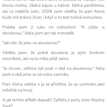
kterou mohla...žádná kapsa u kalhot, žádná peněženka,
ale co nejblíže srdci. 100% jsem věděla, že paní Alena
bude mít krásný život, i když si to teď možná nemyslela.
Podala jsem jí ruku na rozloučení: "A užijte si
dovolenou," řekla jsem jen tak mimoděk.
"Jak víte, že jedu na dovolenou?"
Věděla jsem, že právě dovolená, je jejím životním
mezníkem, ale na to měla přijít sama.
"Je červen, většina lidí jezdí v létě na dovolenou," řekla
jsem a obě jsme se od srdce zasmály.
Paní Alena odešla a já se přistihla, že se usmívám jako
měsíček na hnoji.
A jak tenhle příběh dopadl? Zařídily jí perly onen šťastný
život?