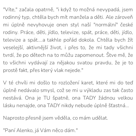
"Víte," začala opatrně, "i když to možná nevypadá, jsem
rodinný typ, chtěla bych mít manžela a děti. Ale zároveň
mi úplně nevyhovuje onen styl naší "normální" české
rodiny. Práce, děti, jídlo, televize, spát, práce, děti, jídlo,
televize a spát....a takhle pořád dokola. Chtěla bych žít
veselejší, aktivnější život, i přes to, že mi tady všichni
tvrdí, že po dětech na to můžu zapomenout. Štve mě, že
to všichni vydávají za nějakou svatou pravdu, že je to
prostě fakt, přes který vlak nejede."
V té chvíli mi došlo to rozložení karet, které mi do teď
úplně nedávalo smysl, což se mi u výkladu zas tak často
nestává. Ona je TU špatně, ona TADY žádnou velkou
lásku nenajde, ona TADY nikdy nebude úplně šťastná...
Naprosto přesně jsem věděla, co mám udělat.
"Paní Alenko, já Vám něco dám."