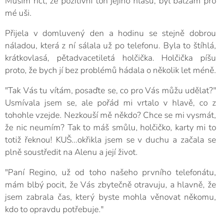
Musím říct, že pozitivní tón jejího hlasu, byl balzám pro
mé uši.
Přijela v domluvený den a hodinu se stejně dobrou
náladou, která z ní sálala už po telefonu. Byla to štíhlá,
krátkovlasá, pětadvacetiletá holčička. Holčička píšu
proto, že bych jí bez problémů hádala o několik let méně.
"Tak Vás tu vítám, posaďte se, co pro Vás můžu udělat?"
Usmívala jsem se, ale pořád mi vrtalo v hlavě, co z
tohohle vzejde. Nezkouší mě někdo? Chce se mi vysmát,
že nic neumím? Tak to máš smůlu, holčičko, karty mi to
totiž řeknou! KUŠ...okřikla jsem se v duchu a začala se
plně soustředit na Alenu a její život.
"Paní Regino, už od toho našeho prvního telefonátu,
mám blbý pocit, že Vás zbytečně otravuju, a hlavně, že
jsem zabrala čas, který byste mohla věnovat někomu,
kdo to opravdu potřebuje."