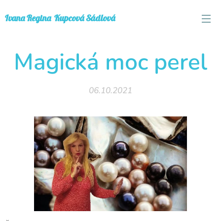
Ivana
Regina
Kupcová Sádlová
Magická moc perel
06.10.2021