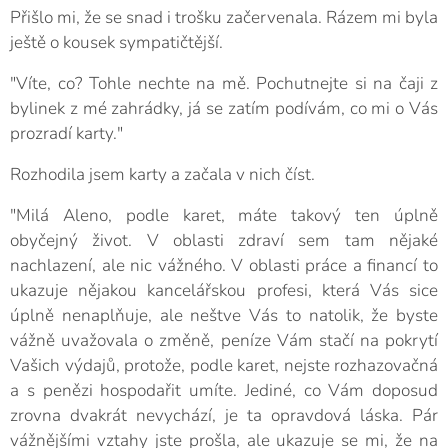
Přišlo mi, že se snad i trošku začervenala. Rázem mi byla
ještě o kousek sympatičtější.
"Víte, co? Tohle nechte na mě. Pochutnejte si na čaji z
bylinek z mé zahrádky, já se zatím podívám, co mi o Vás
prozradí karty."
Rozhodila jsem karty a začala v nich číst.
"Milá Aleno, podle karet, máte takový ten úplně
obyčejný život. V oblasti zdraví sem tam nějaké
nachlazení, ale nic vážného. V oblasti práce a financí to
ukazuje nějakou kancelářskou profesi, která Vás sice
úplně nenaplňuje, ale neštve Vás to natolik, že byste
vážně uvažovala o změně, peníze Vám stačí na pokrytí
Vašich výdajů, protože, podle karet, nejste rozhazovačná
a s penězi hospodařit umíte. Jediné, co Vám doposud
zrovna dvakrát nevychází, je ta opravdová láska. Pár
vážnějšími vztahy jste prošla, ale ukazuje se mi, že na