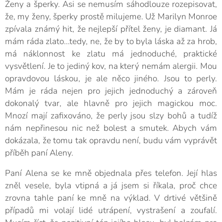
Ženy a šperky. Asi se nemusím sáhodlouze rozepisovat,
že, my ženy, šperky prostě milujeme. Už Marilyn Monroe
zpívala známý hit, že nejlepší přítel ženy, je diamant. Já
mám ráda zlato...tedy, ne, že by to byla láska až za hrob,
má náklonnost ke zlatu má jednoduché, praktické
vysvětlení. Je to jediný kov, na který nemám alergii. Mou
opravdovou láskou, je ale něco jiného. Jsou to perly.
Mám je ráda nejen pro jejich jednoduchý a zároveň
dokonalý tvar, ale hlavně pro jejich magickou moc.
Mnozí mají zafixováno, že perly jsou slzy bohů a tudíž
nám nepřinesou nic než bolest a smutek. Abych vám
dokázala, že tomu tak opravdu není, budu vám vyprávět
příběh paní Aleny.
Paní Alena se ke mně objednala přes telefon. Její hlas
zněl vesele, byla vtipná a já jsem si říkala, proč chce
zrovna tahle paní ke mně na výklad. V drtivé většině
případů mi volají lidé utrápení, vystrašení a zoufalí.