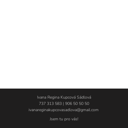
Ivana Regina Kupcová Sádlová
737 313 583 | 906 50 50 50
ivanareginakupcovasadlova@gmail.com
Jsem tu pro vás!